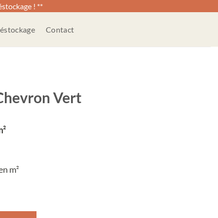
stockage ! **
éstockage
Contact
Chevron Vert
m²
 en m²
t