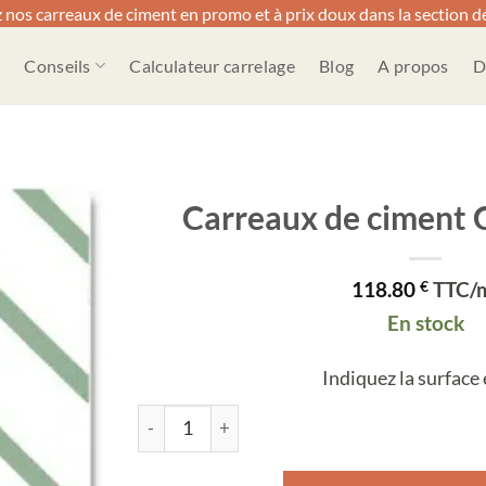
 nos carreaux de ciment en promo et à prix doux dans la section dé
Conseils
Calculateur carrelage
Blog
A propos
D
Carreaux de ciment 
118.80
€
TTC/
En stock
Indiquez la surface
quantité de Carreaux de ciment Chevron Ver