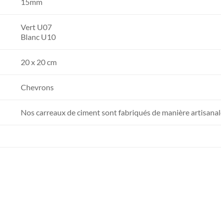
15mm
Vert U07
Blanc U10
20 x 20 cm
Chevrons
Nos carreaux de ciment sont fabriqués de manière artisanal