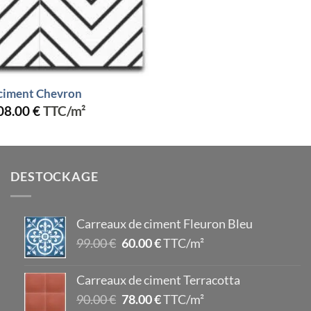
 ciment Chevron
e
Le
08.00
€
TTC/m²
ix
prix
itial
actuel
ait :
est :
18.80 €.
108.00 €.
DESTOCKAGE
Carreaux de ciment Fleuron Bleu
Le
Le
99.00
€
60.00
€
TTC/m²
prix
prix
initial
actuel
Carreaux de ciment Terracotta
était :
est :
Le
Le
90.00
€
78.00
€
TTC/m²
99.00 €.
60.00 €.