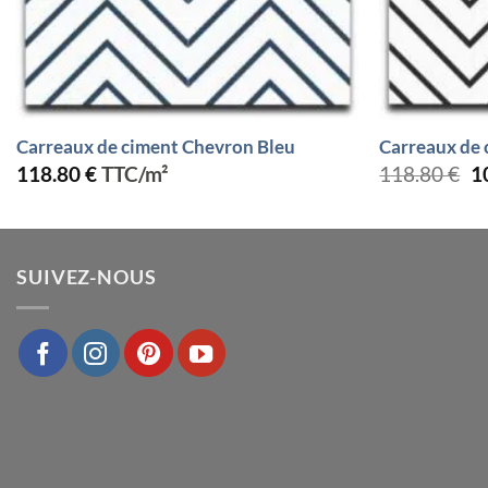
Carreaux de ciment Chevron Bleu
Carreaux de
L
118.80
€
TTC/m²
118.80
€
1
pr
in
ét
1
SUIVEZ-NOUS